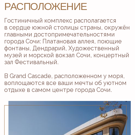
В гостиничном комплексе Grand Cascade к
услугам гостей ресторан BRO&N —
неповторимый проект Аркадия
Новикова — одного из лучших
рестораторов России.
В меню ресторана представлены блюда
итальянской кухни. Необычным
элементом интерьера является печь
в самом центре зала. Именно в ней
команда поваров готовит для вас самые