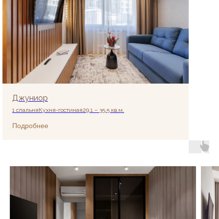
В ОКРУЖЕНИИ
ПРЕКРАСНОГО
Джуниор
1 спальняㅤКухня-гостинаяㅤ29.1 – 35.5 кв.м.
Подробнее