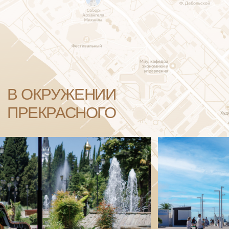
Философия бренд-шефа ресторана —
Мирко Дзаго проста: свежие
и качественные продукты, ведь только
из таких продуктов можно приготовить
изысканные блюда. Кухня должна быть
легкой, но насыщенной. Главное —
создать приятную атмосферу и передать
культуру Италии.