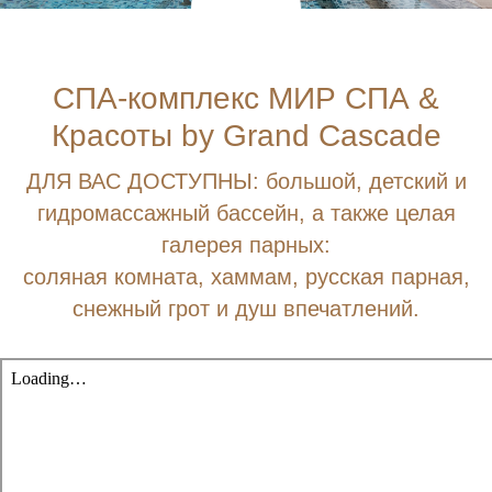
эксплуатируемой кровли, оснащённых
комфортной мебелью, солнцезащитными
зонтами, элементами ландшафтного
дизайна.
СПА-комплекс МИР СПА &
Гости Grand Gascade смогут в любое
время наслаждаться прекрасными видами,
Красоты by Grand Cascade
открывающимися с солнечной палубы,
принимать солнечные ванны, проводить
время за чтением книг и романтические
ДЛЯ ВАС ДОСТУПНЫ: большой, детский и
вечера с любимыми.
гидромассажный бассейн, а также целая
Команда Grand Cascade будет рада
провести на территории солнечной
галерея парных:
палубы мероприятие для гостей
соляная комната, хаммам, русская парная,
по предварительной договорённости:
фуршет, семейный ужин, коктейль для
снежный грот и душ впечатлений.
друзей под открытым небом.