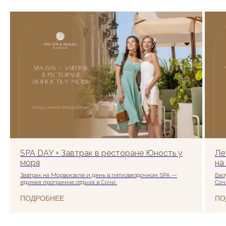
SPA DAY + Завтрак в ресторане Юность у
Ле
моря
на
Завтрак на Морвокзале и день в пятизвездочном SPA —
Без
единая программа отдыха в Сочи.
Соч
ПОДРОБНЕЕ
ПО