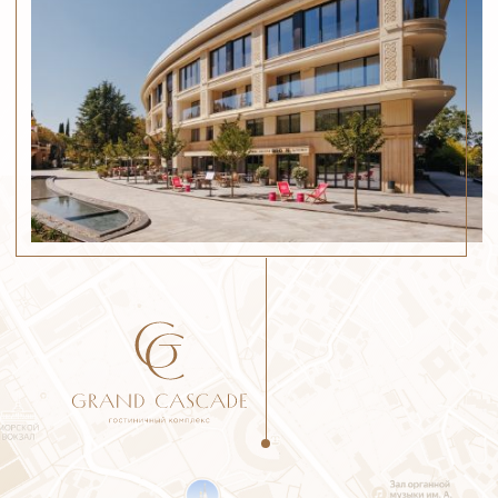
изысканные, и в то же время по-
домашнему вкусные блюда.
Гости гостиничного комплекса Grand
Cascade могут насладиться вкуснейшими
континентальными завтраками
с ароматным кофе и разнообразием блюд
и десертов. В распоряжении гостей также
уютная терраса с прекрасным видом
на сквер Стерео.
Сайт ресторана
BRO&N