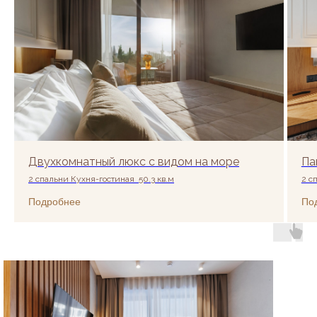
воплощаются все ваши мечты об уютном
отдыхе в самом центре города Сочи.
Двухкомнатный люкс с видом на море
Па
2 спальниㅤ Кухня-гостиная ㅤ 50.3 кв.м
2 с
Подробнее
По