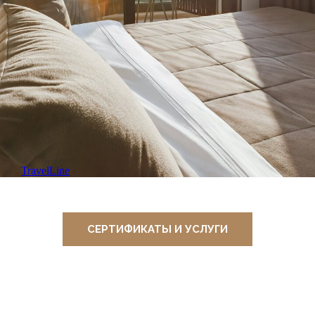
ПРЕИМУЩЕСТВА
TravelLine
142 дизайнерских номера
с видом на главные
достопримечательности
СЕРТИФИКАТЫ И УСЛУГИ
Сочи и Морской Порт
MIR Spa & Beauty
пространство с уникальными
ритуалами для лица и тела
Бассейн
Акватермальная зона
с бассейном с гидромассажем,
сауной, хаммамом, травяной