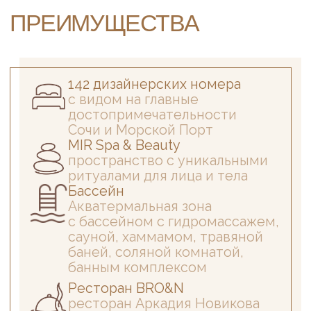
баней, соляной комнатой,
банным комплексом
Ресторан BRO&N
ресторан Аркадия Новикова
и бренд- шефа Мирко Дзаго
Внутренний двор
уютное патио с
детской площадкой и
уникальными
водоёмами
Тренажёрный зал
многофункциональный
тренажерный зал
Technogym