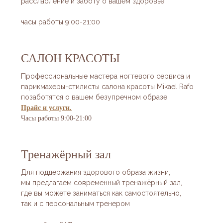
расслабление и заботу о вашем здоровье
ПЛЯЖ
часы работы 9:00-21:00
Пляж «Маяк» — это место, где сбываются
мечты об идеальном отдыхе у моря.
Здесь, на центральном пляже Сочи,
вы найдёте идеальное место для
САЛОН КРАСОТЫ
расслабления. Гостям отеля предлагается
уютная зона с комфортными шезлонгами
и стильными зонтиками, где можно
Профессиональные мастера ногтевого сервиса и
укрыться от солнца. А виды на Чёрное
парикмахеры-стилисты салона красоты Mikael Rafo
море просто завораживают! Не упустите
позаботятся о вашем безупречном образе.
возможность насладиться атмосферой 5-
звездочного сервиса и провести время
Прайс и услуги.
в компании друзей или семьи.
Часы работы 9:00-21:00
Воспользоваться услугами
оборудованного пляжа можно с 1 по 31 мая
ежедневно с 9:00 до 19:00 . С 01 июня —
Тренажёрный зал
ежедневно с 08:00 до 20:00.
Для поддержания здорового образа жизни,
мы предлагаем современный тренажёрный зал,
где вы можете заниматься как самостоятельно,
так и с персональным тренером
ДОСУГ И РАЗВЛЕЧЕНИЯ