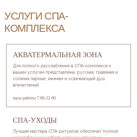
ИГРОВАЯ ПЛОЩАДКА
Место, где нашим самым
маленьким гостям точно не будет
скучно! Наша площадка создана
специально для отдыха
и весёлого
времяпрепровождения. Она
АКВАТЕРМАЛЬНАЯ ЗОНА
расположена в безопасной
и охраняемой зоне, где ваши дети
Для полного расслабления в СПА-комплексе к
могут играть и развиваться.
вашим услугам представлены: русская, травяная и
Ознакомиться с «Детской
политикой» Grand Cascade
соляная парные, хаммам и освежающий душ
впечатлений.
часы работы 7:00-22:00
СПА-УХОДЫ
Лучшие мастера СПА-ритуалов обеспечат полное