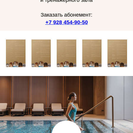
и тренажёрного зала
Заказать абонемент:
+7 928 454-90-50
ВНУТРЕННИЙ ДВОР
Сердце Grand Cascade: организованный
и оформленный с особой любовью
к гостям отеля и всему разнообразию
субтропических растений, с заботой
о комфорте взрослых и детей.
Гости смогут уединиться в тени
вечнозелёных растений, насладиться
красотой и умиротворяющей силой
водной глади внутренних водоёмов,
провести яркую и стильную фотосессию
на уникальной территории внутреннего
двора Grand Cascade.
СОЛНЕЧНАЯ ПАЛУБА
Представлена каскадом из трёх уровней